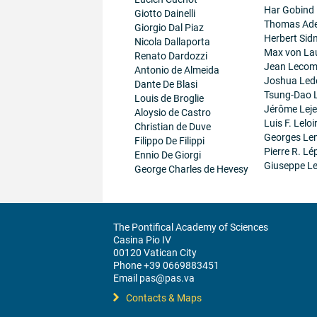
Har Gobind
Giotto Dainelli
Thomas Ad
Giorgio Dal Piaz
Herbert Sid
Nicola Dallaporta
Max von La
Renato Dardozzi
Jean Lecom
Antonio de Almeida
Joshua Led
Dante De Blasi
Tsung-Dao 
Louis de Broglie
Jérôme Lej
Aloysio de Castro
Luis F. Leloi
Christian de Duve
Georges Le
Filippo De Filippi
Pierre R. Lé
Ennio De Giorgi
Giuseppe Le
George Charles de Hevesy
The Pontifical Academy of Sciences
Casina Pio IV
00120 Vatican City
Phone +39 0669883451
Email pas@pas.va
Contacts & Maps