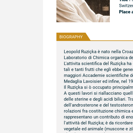
Switzer
Place 
BIOGRAPHY
Leopold Ruziçka è nato nella Croazi
Laboratorio di Chimica organica del
L'attivita scientifica del Ruziçka 
tali e tanti frutti che egli ebbe g
maggiori Accademie scientifiche d
Medaglia Lavoisier ed infine, nel 1
Il Ruziçka si ò occupato principal
A questi lavori si riallacciano quell
delle sterine e degli acidi biliari.
dell'androsterone e del testosteron
rolazioni fra costituzione chimica e
rappresentano un contributo di eno
l'attività del Ruziçka; è da ricorda
vegetale ed animale (muscone e zibe