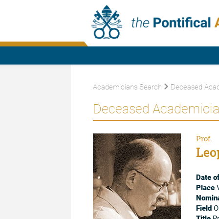
Academicians Search
Deceased Acad
Deceased Academici
Prof.
Leo
Date of
Place
V
Nomina
Field
Or
Title
Pr