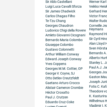
Sir Aldo Castellani
Werner Karl
Luigi Luca Cavalli Sforza
Veikko Heis
Sir James Chadwick
Gerhard He
Carlos Chagas Filho
Victor Fran
Te-Tzu Chang
Walter Rudo
Georges Chaudron
Corneille J
Heymans
Ludovico Chigi della Rovere
Raymond H
Amleto Giovanni Cicognani
Sir Cyril Hi
Bernardo Maria Colombo
Alan Lloyd 
Giuseppe Colombo
Sven Hörsta
Gustavo Colonnetti
Bernardo A
Arthur William Conway
Alberto Hur
Edward Joseph Conway
Stanley L. J
Yves Coppens
Paul A.J. J
Georges M.M. Cottier, OP
Georges Jo
George V. Coyne, SJ
Gaston Maur
Otto Detlev Creutzfeldt
Joseph Junk
Gaetano Arturo Crocco
Fotis C. Kaf
Alistair Cameron Crombie
Theodore v
Héctor Croxatto
K. Kasturir
Paul J. Crutzen
Wilhelmus 
Eduardo Cruz-Coke
Vladimir I. K
Lucien Cuenot