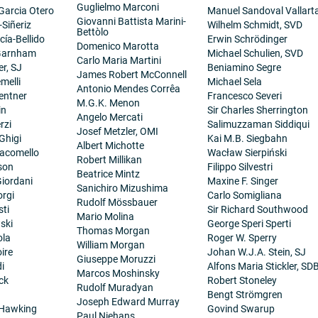
Guglielmo Marconi
 Garcia Otero
Manuel Sandoval Vallart
Giovanni Battista Marini-
-Siñeriz
Wilhelm Schmidt, SVD
Bettòlo
cía-Bellido
Erwin Schrödinger
Domenico Marotta
 Garnham
Michael Schulien, SVD
Carlo Maria Martini
er, SJ
Beniamino Segre
James Robert McConnell
melli
Michael Sela
Antonio Mendes Corrêa
entner
Francesco Severi
M.G.K. Menon
in
Sir Charles Sherrington
Angelo Mercati
rzi
Salimuzzaman Siddiqui
Josef Metzler, OMI
Ghigi
Kai M.B. Siegbahn
Albert Michotte
iacomello
Wacław Sierpiński
Robert Millikan
son
Filippo Silvestri
Beatrice Mintz
iordani
Maxine F. Singer
Sanichiro Mizushima
orgi
Carlo Somigliana
Rudolf Mössbauer
sti
Sir Richard Southwood
Mario Molina
ski
George Speri Sperti
Thomas Morgan
ola
Roger W. Sperry
William Morgan
ire
Johan W.J.A. Stein, SJ
Giuseppe Moruzzi
i
Alfons Maria Stickler, SD
Marcos Moshinsky
ck
Robert Stoneley
Rudolf Muradyan
Bengt Strömgren
Joseph Edward Murray
 Hawking
Govind Swarup
Paul Niehans