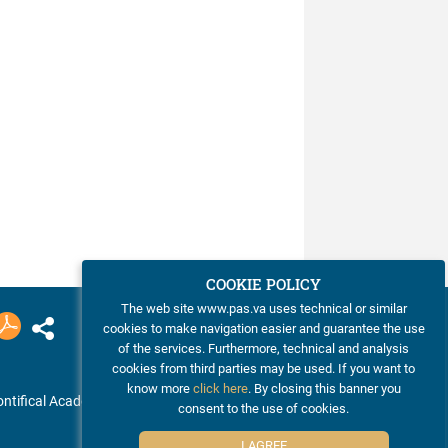
COOKIE POLICY
The web site www.pas.va uses technical or similar
cookies to make navigation easier and guarantee the use
of the services. Furthermore, technical and analysis
cookies from third parties may be used. If you want to
know more
click here
. By closing this banner you
ntifical Academy of Sciences
consent to the use of cookies.
I AGREE