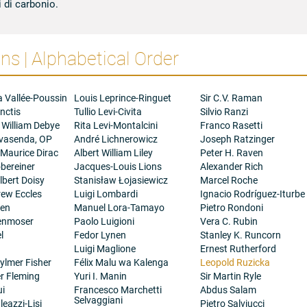
i di carbonio.
s | Alphabetical Order
a Vallée-Poussin
Louis Leprince-Ringuet
Sir C.V. Raman
nctis
Tullio Levi-Civita
Silvio Ranzi
 William Debye
Rita Levi-Montalcini
Franco Rasetti
ovasenda, OP
André Lichnerowicz
Joseph Ratzinger
 Maurice Dirac
Albert William Liley
Peter H. Raven
bereiner
Jacques-Louis Lions
Alexander Rich
bert Doisy
Stanisław Łojasiewicz
Marcel Roche
rew Eccles
Luigi Lombardi
Ignacio Rodríguez-Iturbe
gen
Manuel Lora-Tamayo
Pietro Rondoni
henmoser
Paolo Luigioni
Vera C. Rubin
l
Fedor Lynen
Stanley K. Runcorn
Luigi Maglione
Ernest Rutherford
ylmer Fisher
Félix Malu wa Kalenga
Leopold Ruzicka
er Fleming
Yuri I. Manin
Sir Martin Ryle
ui
Francesco Marchetti
Abdus Salam
Selvaggiani
eazzi-Lisi
Pietro Salviucci