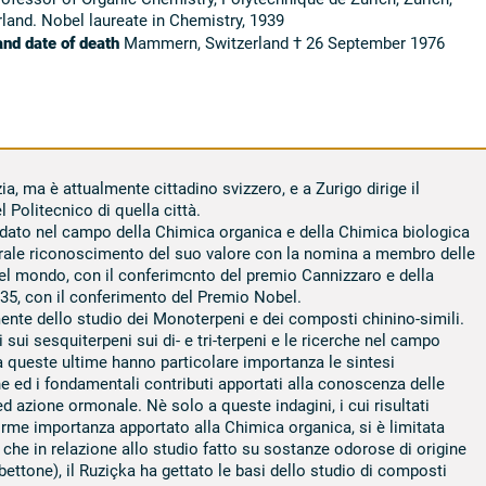
land. Nobel laureate in Chemistry, 1939
and date of death
Mammern, Switzerland † 26 September 1976
a, ma è attualmente cittadino svizzero, e a Zurigo dirige il
 Politecnico di quella città.
ha dato nel campo della Chimica organica e della Chimica biologica
enerale riconoscimento del suo valore con la nomina a membro delle
el mondo, con il conferimcnto del premio Cannizzaro e della
935, con il conferimento del Premio Nobel.
mente dello studio dei Monoterpeni e dei composti chinino-simili.
i sui sesquiterpeni sui di- e tri-terpeni e le ricerche nel campo
 Tra queste ultime hanno particolare importanza le sintesi
e ed i fondamentali contributi apportati alla conoscenza delle
d azione ormonale. Nè solo a queste indagini, i cui risultati
rme importanza apportato alla Chimica organica, si è limitata
re che in relazione allo studio fatto su sostanze odorose di origine
ttone), il Ruziçka ha gettato le basi dello studio di composti