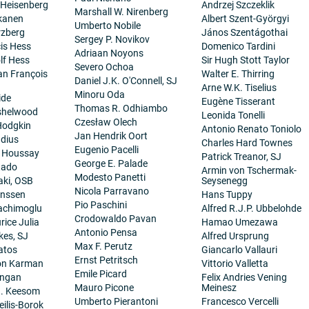
 Heisenberg
Andrzej Szczeklik
Marshall W. Nirenberg
kanen
Albert Szent-Györgyi
Umberto Nobile
rzberg
János Szentágothai
Sergey P. Novikov
cis Hess
Domenico Tardini
Adriaan Noyons
lf Hess
Sir Hugh Stott Taylor
Severo Ochoa
ean François
Walter E. Thirring
Daniel J.K. O'Connell, SJ
Arne W.K. Tiselius
Minoru Oda
ide
Eugène Tisserant
Thomas R. Odhiambo
nshelwood
Leonida Tonelli
Czesław Olech
Hodgkin
Antonio Renato Toniolo
Jan Hendrik Oort
dius
Charles Hard Townes
Eugenio Pacelli
. Houssay
Patrick Treanor, SJ
George E. Palade
tado
Armin von Tschermak-
Modesto Panetti
aki, OSB
Seysenegg
Nicola Parravano
anssen
Hans Tuppy
Pio Paschini
achimoglu
Alfred R.J.P. Ubbelohde
Crodowaldo Pavan
ice Julia
Hamao Umezawa
Antonio Pensa
es, SJ
Alfred Ursprung
Max F. Perutz
atos
Giancarlo Vallauri
Ernst Petritsch
on Karman
Vittorio Valletta
Emile Picard
angan
Felix Andries Vening
Mauro Picone
Meinesz
H. Keesom
Umberto Pierantoni
Francesco Vercelli
eilis-Borok