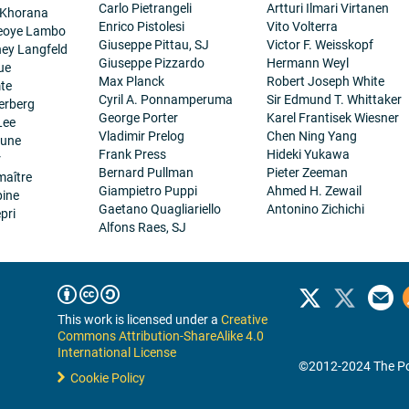
Carlo Pietrangeli
Artturi Ilmari Virtanen
 Khorana
Enrico Pistolesi
Vito Volterra
eoye Lambo
Giuseppe Pittau, SJ
Victor F. Weisskopf
ney Langfeld
Giuseppe Pizzardo
Hermann Weyl
ue
Max Planck
Robert Joseph White
te
Cyril A. Ponnamperuma
Sir Edmund T. Whittaker
erberg
George Porter
Karel Frantisek Wiesner
Lee
Vladimir Prelog
Chen Ning Yang
eune
Frank Press
Hideki Yukawa
r
Bernard Pullman
Pieter Zeeman
maître
Giampietro Puppi
Ahmed H. Zewail
pine
Gaetano Quagliariello
Antonino Zichichi
pri
Alfons Raes, SJ
This work is licensed under a
Creative
Commons Attribution-ShareAlike 4.0
International License
©2012-2024 The Po
Cookie Policy