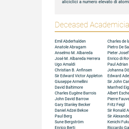
aliciclici a numero elevato di atom
Deceased Academician
Emil Abderhalden
Charles de l
Anatole Abragam
Pietro De Sa
Anselmo M. Albareda
Pieter Josef
José M. Albareda Herrera
Enrico di R
Ugo Amaldi
Paul Adrian
Christian B. Anfinsen
Johanna Dö
Sir Edward Victor Appleton
Edward Adel
Giuseppe Armellini
Sir John Ca
David Baltimore
Manfred Ei
Charles Eugène Barrois
Albert Esc
John David Barrow
Pierre Fauve
Gary Stanley Becker
Fritz Feigl
Daniel Adzei Bekoe
Sir Ronald A
Paul Berg
Sir Alexand
Sune Bergström
Kenichi Fuk
Enrico Berti
Riccardo Gal