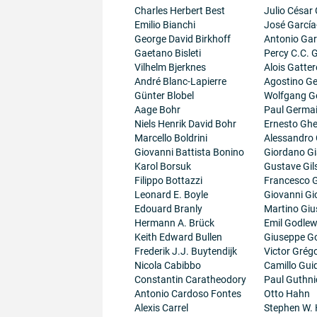
Charles Herbert Best
Julio César
Emilio Bianchi
José García
George David Birkhoff
Antonio Gar
Gaetano Bisleti
Percy C.C.
Vilhelm Bjerknes
Alois Gatter
André Blanc-Lapierre
Agostino Ge
Günter Blobel
Wolfgang G
Aage Bohr
Paul Germa
Niels Henrik David Bohr
Ernesto Ghe
Marcello Boldrini
Alessandro 
Giovanni Battista Bonino
Giordano G
Karol Borsuk
Gustave Gil
Filippo Bottazzi
Francesco G
Leonard E. Boyle
Giovanni Gi
Edouard Branly
Martino Giu
Hermann A. Brück
Emil Godlew
Keith Edward Bullen
Giuseppe G
Frederik J.J. Buytendijk
Victor Grégo
Nicola Cabibbo
Camillo Guid
Constantin Caratheodory
Paul Guthni
Antonio Cardoso Fontes
Otto Hahn
Alexis Carrel
Stephen W.