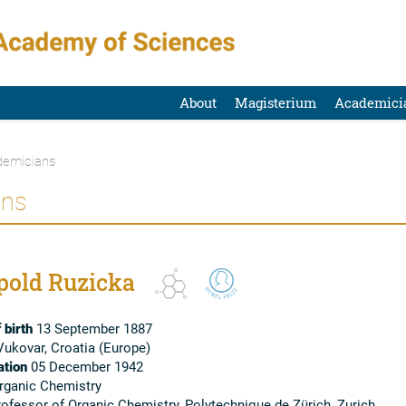
About
Magisterium
Academici
emicians
ans
pold Ruzicka
 birth
13 September 1887
ukovar, Croatia (Europe)
tion
05 December 1942
ganic Chemistry
ofessor of Organic Chemistry, Polytechnique de Zürich, Zurich,