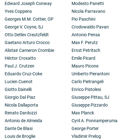
Edward Joseph Conway
Modesto Panetti
Yves Coppens
Nicola Parravano
Georges M.M. Cottier, OP
Pio Paschini
George V. Coyne, SJ
Crodowaldo Pavan
Otto Detlev Creutzfeldt
Antonio Pensa
Gaetano Arturo Crocco
Max F. Perutz
Alistair Cameron Crombie
Ernst Petritsch
Héctor Croxatto
Emile Picard
Paul J. Crutzen
Mauro Picone
Eduardo Cruz-Coke
Umberto Pierantoni
Lucien Cuenot
Carlo Pietrangeli
Giotto Dainelli
Enrico Pistolesi
Giorgio Dal Piaz
Giuseppe Pittau, SJ
Nicola Dallaporta
Giuseppe Pizzardo
Renato Dardozzi
Max Planck
Antonio de Almeida
Cyril A. Ponnamperuma
Dante De Blasi
George Porter
Louis de Broglie
Vladimir Prelog