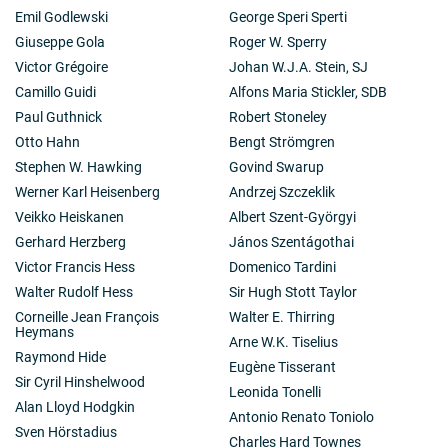
Emil Godlewski
George Speri Sperti
Giuseppe Gola
Roger W. Sperry
Victor Grégoire
Johan W.J.A. Stein, SJ
Camillo Guidi
Alfons Maria Stickler, SDB
Paul Guthnick
Robert Stoneley
Otto Hahn
Bengt Strömgren
Stephen W. Hawking
Govind Swarup
Werner Karl Heisenberg
Andrzej Szczeklik
Veikko Heiskanen
Albert Szent-Györgyi
Gerhard Herzberg
János Szentágothai
Victor Francis Hess
Domenico Tardini
Walter Rudolf Hess
Sir Hugh Stott Taylor
Corneille Jean François
Walter E. Thirring
Heymans
Arne W.K. Tiselius
Raymond Hide
Eugène Tisserant
Sir Cyril Hinshelwood
Leonida Tonelli
Alan Lloyd Hodgkin
Antonio Renato Toniolo
Sven Hörstadius
Charles Hard Townes