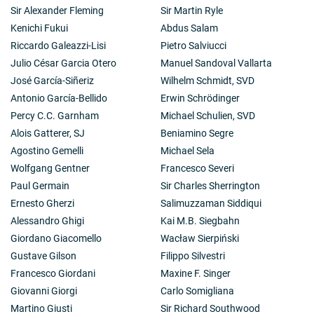
Sir Alexander Fleming
Sir Martin Ryle
Kenichi Fukui
Abdus Salam
Riccardo Galeazzi-Lisi
Pietro Salviucci
Julio César Garcia Otero
Manuel Sandoval Vallarta
José García-Siñeriz
Wilhelm Schmidt, SVD
Antonio García-Bellido
Erwin Schrödinger
Percy C.C. Garnham
Michael Schulien, SVD
Alois Gatterer, SJ
Beniamino Segre
Agostino Gemelli
Michael Sela
Wolfgang Gentner
Francesco Severi
Paul Germain
Sir Charles Sherrington
Ernesto Gherzi
Salimuzzaman Siddiqui
Alessandro Ghigi
Kai M.B. Siegbahn
Giordano Giacomello
Wacław Sierpiński
Gustave Gilson
Filippo Silvestri
Francesco Giordani
Maxine F. Singer
Giovanni Giorgi
Carlo Somigliana
Martino Giusti
Sir Richard Southwood