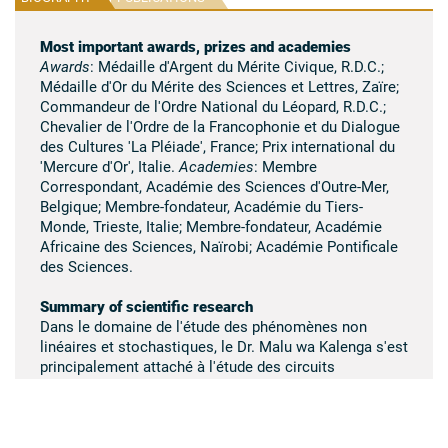
Most important awards, prizes and academies
Awards
: Médaille d'Argent du Mérite Civique, R.D.C.;
Médaille d'Or du Mérite des Sciences et Lettres, Zaïre;
Commandeur de l'Ordre National du Léopard, R.D.C.;
Chevalier de l'Ordre de la Francophonie et du Dialogue
des Cultures 'La Pléiade', France; Prix international du
'Mercure d'Or', Italie.
Academies
: Membre
Correspondant, Académie des Sciences d'Outre-Mer,
Belgique; Membre-fondateur, Académie du Tiers-
Monde, Trieste, Italie; Membre-fondateur, Académie
Africaine des Sciences, Naïrobi; Académie Pontificale
des Sciences.
Summary of scientific research
Dans le domaine de l'étude des phénomènes non
linéaires et stochastiques, le Dr. Malu wa Kalenga s'est
principalement attaché à l'étude des circuits
électroniques comme le paramétron, l'oscillateur de
Van Der Pol et le circuit de Duffing. L'étude du
paramétron a permis de préciser les conditions de son
emploi comme élément de mémoire dans les