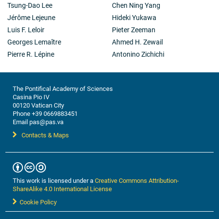
Tsung-Dao Lee
Chen Ning Yang
Jérôme Lejeune
Hideki Yukawa
Luis F. Leloir
Pieter Zeeman
Georges Lemaître
Ahmed H. Zewail
Pierre R. Lépine
Antonino Zichichi
The Pontifical Academy of Sciences
Casina Pio IV
00120 Vatican City
Phone +39 0669883451
Email pas@pas.va
Contacts & Maps
This work is licensed under a
Creative Commons Attribution-
ShareAlike 4.0 International License
Cookie Policy