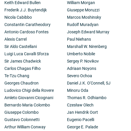
Keith Edward Bullen
William Morgan
Frederik J.J. Buytendijk
Giuseppe Moruzzi
Nicola Cabibbo
Marcos Moshinsky
Constantin Caratheodory
Rudolf Muradyan
Antonio Cardoso Fontes
Joseph Edward Murray
Alexis Carrel
Paul Niehans
Sir Aldo Castellani
Marshall W. Nirenberg
Luigi Luca Cavalli Sforza
Umberto Nobile
Sir James Chadwick
Sergey P. Novikov
Carlos Chagas Filho
Adriaan Noyons
Te-Tzu Chang
Severo Ochoa
Georges Chaudron
Daniel J.K. O'Connell, SJ
Ludovico Chigi della Rovere
Minoru Oda
Amleto Giovanni Cicognani
Thomas R. Odhiambo
Bernardo Maria Colombo
Czesław Olech
Giuseppe Colombo
Jan Hendrik Oort
Gustavo Colonnetti
Eugenio Pacelli
Arthur William Conway
George E. Palade