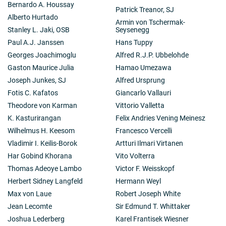
Bernardo A. Houssay
Patrick Treanor, SJ
Alberto Hurtado
Armin von Tschermak-
Stanley L. Jaki, OSB
Seysenegg
Paul A.J. Janssen
Hans Tuppy
Georges Joachimoglu
Alfred R.J.P. Ubbelohde
Gaston Maurice Julia
Hamao Umezawa
Joseph Junkes, SJ
Alfred Ursprung
Fotis C. Kafatos
Giancarlo Vallauri
Theodore von Karman
Vittorio Valletta
K. Kasturirangan
Felix Andries Vening Meinesz
Wilhelmus H. Keesom
Francesco Vercelli
Vladimir I. Keilis-Borok
Artturi Ilmari Virtanen
Har Gobind Khorana
Vito Volterra
Thomas Adeoye Lambo
Victor F. Weisskopf
Herbert Sidney Langfeld
Hermann Weyl
Max von Laue
Robert Joseph White
Jean Lecomte
Sir Edmund T. Whittaker
Joshua Lederberg
Karel Frantisek Wiesner