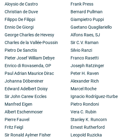
Aloysio de Castro
Frank Press
Christian de Duve
Bernard Pullman
Filippo De Filippi
Giampietro Puppi
Ennio De Giorgi
Gaetano Quagliariello
George Charles de Hevesy
Alfons Raes, SJ
Charles de la Vallée-Poussin
Sir C.V. Raman
Pietro De Sanctis
Silvio Ranzi
Pieter Josef William Debye
Franco Rasetti
Enrico di Rovasenda, OP
Joseph Ratzinger
Paul Adrian Maurice Dirac
Peter H. Raven
Johanna Döbereiner
Alexander Rich
Edward Adelbert Doisy
Marcel Roche
Sir John Carew Eccles
Ignacio Rodríguez-Iturbe
Manfred Eigen
Pietro Rondoni
Albert Eschenmoser
Vera C. Rubin
Pierre Fauvel
Stanley K. Runcorn
Fritz Feigl
Ernest Rutherford
Sir Ronald Aylmer Fisher
Leopold Ruzicka