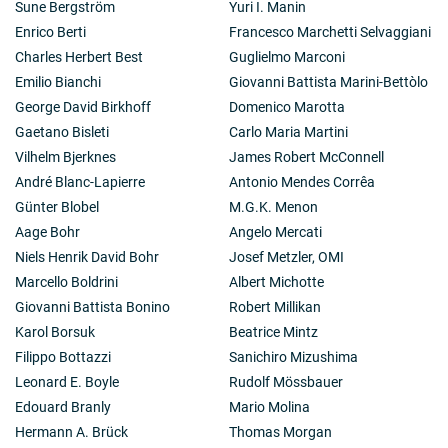
Sune Bergström
Yuri I. Manin
de l'énergie solaire ont été déterminants dans
l'éclosion de cette forme d'énergie au Zaïre. Les
Enrico Berti
Francesco Marchetti Selvaggiani
recherches du Professeur Malu wa Kalenga restent
Charles Herbert Best
Guglielmo Marconi
orientées actuellement sur les problèmes posés par
Emilio Bianchi
Giovanni Battista Marini-Bettòlo
les énergies nouvelles et renouvelables, sur les
George David Birkhoff
Domenico Marotta
problèmes de l'appréciation de la demande d'énergie,
et sur le comportement de réacteur Triga Mark II en
Gaetano Bisleti
Carlo Maria Martini
mode pulsé. Les problèmes posés par les interactions
Vilhelm Bjerknes
James Robert McConnell
'science, technologie et société', rencontrés dans le
André Blanc-Lapierre
Antonio Mendes Corrêa
domaine des économies des systèmes énergétiques,
Günter Blobel
M.G.K. Menon
amènent le Professeur Malu à s'intéresser de plus près
à la science de la complexité et aux conséquences
Aage Bohr
Angelo Mercati
épistémologiques du paradigme évolutif en science.
Niels Henrik David Bohr
Josef Metzler, OMI
Marcello Boldrini
Albert Michotte
Giovanni Battista Bonino
Robert Millikan
Karol Borsuk
Beatrice Mintz
Filippo Bottazzi
Sanichiro Mizushima
Leonard E. Boyle
Rudolf Mössbauer
Edouard Branly
Mario Molina
Hermann A. Brück
Thomas Morgan