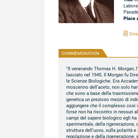
Laborat
Pasade
Place 
Down
COMMEMORATION
"Il venerando Thomas H. Morgan, l'i
lasciato nel 1945. Il Morgan fu Dir
le Scienze Biologiche. Era Accademi
moscerino dell'aceto, non solo ha
che sono a base della trasmissiene 
genetica un prezioso mezzo di indic
aggiungere che il complesso così va
forse non ha riscontro in nessun al
campi del sapere biologico egli ha 
sperimentale, della rigenerazione, d
struttura dell'uovo, sulla polarità
regolazione e della rigenerazione; 