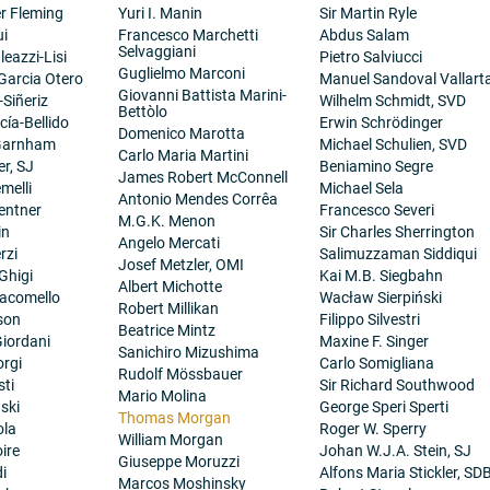
er Fleming
Yuri I. Manin
Sir Martin Ryle
ui
Francesco Marchetti
Abdus Salam
Selvaggiani
eazzi-Lisi
Pietro Salviucci
Guglielmo Marconi
 Garcia Otero
Manuel Sandoval Vallart
Giovanni Battista Marini-
-Siñeriz
Wilhelm Schmidt, SVD
Bettòlo
cía-Bellido
Erwin Schrödinger
Domenico Marotta
 Garnham
Michael Schulien, SVD
Carlo Maria Martini
er, SJ
Beniamino Segre
James Robert McConnell
melli
Michael Sela
Antonio Mendes Corrêa
entner
Francesco Severi
M.G.K. Menon
in
Sir Charles Sherrington
Angelo Mercati
rzi
Salimuzzaman Siddiqui
Josef Metzler, OMI
Ghigi
Kai M.B. Siegbahn
Albert Michotte
iacomello
Wacław Sierpiński
Robert Millikan
son
Filippo Silvestri
Beatrice Mintz
iordani
Maxine F. Singer
Sanichiro Mizushima
orgi
Carlo Somigliana
Rudolf Mössbauer
sti
Sir Richard Southwood
Mario Molina
ski
George Speri Sperti
Thomas Morgan
ola
Roger W. Sperry
William Morgan
ire
Johan W.J.A. Stein, SJ
Giuseppe Moruzzi
i
Alfons Maria Stickler, SD
Marcos Moshinsky