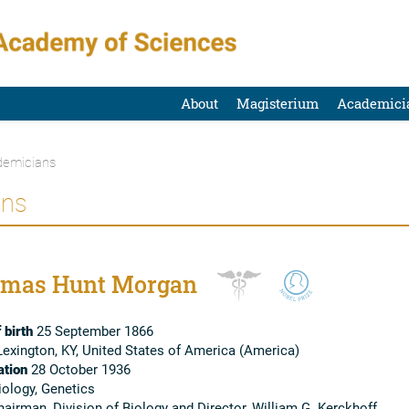
About
Magisterium
Academici
emicians
ans
mas Hunt Morgan
 birth
25 September 1866
exington, KY, United States of America (America)
tion
28 October 1936
ology, Genetics
airman, Division of Biology and Director, William G. Kerckhoff