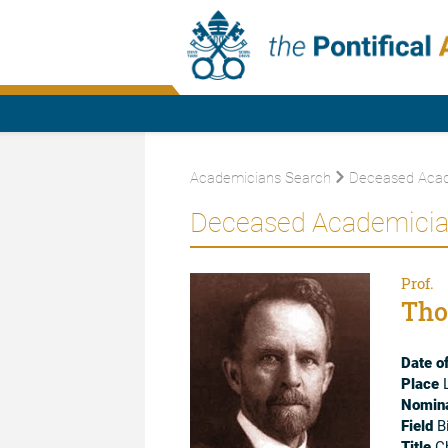
Academicians Search
Deceased Acad
Deceased Academici
Prof.
Tho
Date of
Place
L
Nomina
Field
Bi
Title
Ch