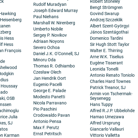
ck
Robert Stoneley
Rudolf Muradyan
Bengt Strömgren
Joseph Edward Murray
 Hawking
Govind Swarup
Paul Niehans
 Heisenberg
Andrzej Szczeklik
Marshall W. Nirenberg
kanen
Albert Szent-Györgyi
Umberto Nobile
rzberg
János Szentágothai
Sergey P. Novikov
cis Hess
Domenico Tardini
Adriaan Noyons
lf Hess
Sir Hugh Stott Taylor
Severo Ochoa
ean François
Walter E. Thirring
Daniel J.K. O'Connell, SJ
Arne W.K. Tiselius
Minoru Oda
ide
Eugène Tisserant
Thomas R. Odhiambo
nshelwood
Leonida Tonelli
Czesław Olech
Hodgkin
Antonio Renato Toniolo
Jan Hendrik Oort
dius
Charles Hard Townes
Eugenio Pacelli
. Houssay
Patrick Treanor, SJ
George E. Palade
tado
Armin von Tschermak-
Modesto Panetti
aki, OSB
Seysenegg
Nicola Parravano
anssen
Hans Tuppy
Pio Paschini
achimoglu
Alfred R.J.P. Ubbelohde
Crodowaldo Pavan
ice Julia
Hamao Umezawa
Antonio Pensa
es, SJ
Alfred Ursprung
Max F. Perutz
atos
Giancarlo Vallauri
Ernst Petritsch
on Karman
Vittorio Valletta