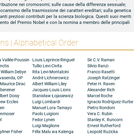
tribuzione nei cromosomi; sulle cause della differenza sessuale;
eccanismo della trasmissione dei caratteri ereditari; sulla genetica
nti preziosi contributi per la scienza biologica. Questi suoi meriti
mento del Premio Nobel e con la nomina a membro delle principali
s | Alphabetical Order
ta 12
a Vallée-Poussin
Louis Leprince-Ringuet
Sir C.V. Raman
nctis
Tullio Levi-Civita
Silvio Ranzi
 William Debye
Rita Levi-Montalcini
Franco Rasetti
ovasenda, OP
André Lichnerowicz
Joseph Ratzinger
 Maurice Dirac
Albert William Liley
Peter H. Raven
bereiner
Jacques-Louis Lions
Alexander Rich
bert Doisy
Stanisław Łojasiewicz
Marcel Roche
rew Eccles
Luigi Lombardi
Ignacio Rodríguez-Iturbe
gen
Manuel Lora-Tamayo
Pietro Rondoni
henmoser
Paolo Luigioni
Vera C. Rubin
l
Fedor Lynen
Stanley K. Runcorn
Luigi Maglione
Ernest Rutherford
ylmer Fisher
Félix Malu wa Kalenga
Leopold Ruzicka