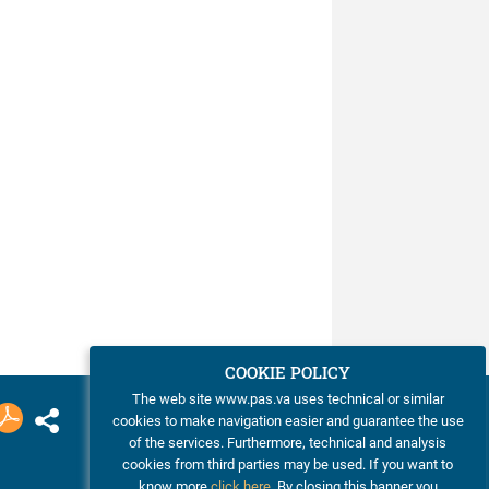
COOKIE POLICY
The web site www.pas.va uses technical or similar
cookies to make navigation easier and guarantee the use
of the services. Furthermore, technical and analysis
cookies from third parties may be used. If you want to
know more
click here
. By closing this banner you