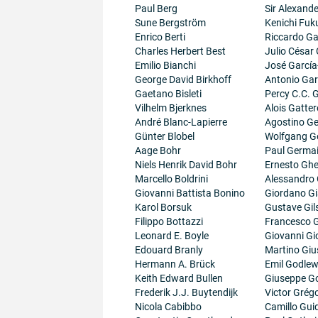
Paul Berg
Sir Alexand
Sune Bergström
Kenichi Fuk
Enrico Berti
Riccardo Gal
Charles Herbert Best
Julio César
Emilio Bianchi
José García
George David Birkhoff
Antonio Gar
Gaetano Bisleti
Percy C.C.
Vilhelm Bjerknes
Alois Gatter
André Blanc-Lapierre
Agostino Ge
Günter Blobel
Wolfgang G
Aage Bohr
Paul Germa
Niels Henrik David Bohr
Ernesto Ghe
Marcello Boldrini
Alessandro 
Giovanni Battista Bonino
Giordano G
Karol Borsuk
Gustave Gil
Filippo Bottazzi
Francesco G
Leonard E. Boyle
Giovanni Gi
Edouard Branly
Martino Giu
Hermann A. Brück
Emil Godlew
Keith Edward Bullen
Giuseppe G
Frederik J.J. Buytendijk
Victor Grégo
Nicola Cabibbo
Camillo Guid