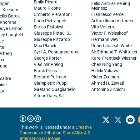
Emile Picard
angan
Felix Andries Vening
Mauro Picone
Meinesz
H. Keesom
Umberto Pierantoni
Francesco Vercelli
eilis-Borok
Carlo Pietrangeli
Artturi Ilmari Virtanen
 Khorana
Enrico Pistolesi
Vito Volterra
eoye Lambo
Giuseppe Pittau, SJ
Victor F. Weisskopf
ney Langfeld
Giuseppe Pizzardo
Hermann Weyl
ue
Max Planck
Robert Joseph White
te
Cyril A. Ponnamperuma
Sir Edmund T. Whittaker
erberg
George Porter
Karel Frantisek Wiesner
Lee
Vladimir Prelog
Chen Ning Yang
eune
Frank Press
Hideki Yukawa
r
Bernard Pullman
Pieter Zeeman
maître
Giampietro Puppi
Ahmed H. Zewail
pine
Gaetano Quagliariello
Antonino Zichichi
pri
Alfons Raes, SJ
This work is licensed under a
Creative
Commons Attribution-ShareAlike 4.0
International License