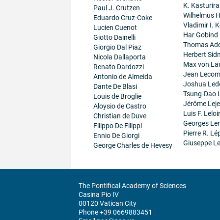
K. Kasturir
Paul J. Crutzen
Wilhelmus 
Eduardo Cruz-Coke
Vladimir I. K
Lucien Cuenot
Har Gobind
Giotto Dainelli
Thomas Ad
Giorgio Dal Piaz
Herbert Sid
Nicola Dallaporta
Max von La
Renato Dardozzi
Jean Lecom
Antonio de Almeida
Joshua Led
Dante De Blasi
Tsung-Dao 
Louis de Broglie
Jérôme Lej
Aloysio de Castro
Luis F. Leloi
Christian de Duve
Georges Le
Filippo De Filippi
Pierre R. Lé
Ennio De Giorgi
Giuseppe Le
George Charles de Hevesy
The Pontifical Academy of Sciences
Casina Pio IV
00120 Vatican City
Phone +39 0669883451