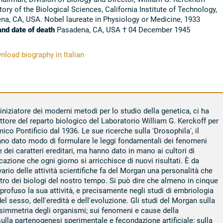
ory of the Biological Sciences, California Institute of Technology,
na, CA, USA. Nobel laureate in Physiology or Medicine, 1933
and date of death
Pasadena, CA, USA † 04 December 1945
load biography in Italian
niziatore dei moderni metodi per lo studio della genetica, ci ha
ettore del reparto biologico del Laboratorio William G. Kerckoff per
co Pontificio dal 1936. Le sue ricerche sulla 'Drosophila', il
nno dato modo di formulare le leggi fondamentali dei fenomeni
dei caratteri ereditari, ma hanno dato in mano ai cultori di
azione che ogni giorno si arricchisce di nuovi risultati. È da
rio delle attività scientifiche fa del Morgan una personalità che
tro dei biologi del nostro tempo. Si può dire che almeno in cinque
profuso la sua attività, e precisamente negli studi di embriologia
el sesso, dell'eredità e dell'evoluzione. Gli studi del Morgan sulla
 e simmetria degli organismi; sui fenomeni e cause della
sulla partenogenesi sperimentale e fecondazione artificiale; sulla