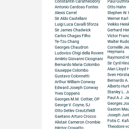
Constantin Caratheodory
Paul Guthni
Antonio Cardoso Fontes
Otto Hahn
Alexis Carrel
Stephen W.
Sir Aldo Castellani
Werner Karl
Luigi Luca Cavalli Sforza
Veikko Heis
Sir James Chadwick
Gerhard He
Carlos Chagas Filho
Victor Fran
Te-Tzu Chang
Walter Rudo
Georges Chaudron
Corneille J
Heymans
Ludovico Chigi della Rovere
Raymond H
Amleto Giovanni Cicognani
Sir Cyril Hi
Bernardo Maria Colombo
Alan Lloyd 
Giuseppe Colombo
Sven Hörsta
Gustavo Colonnetti
Bernardo A
Arthur William Conway
Alberto Hur
Edward Joseph Conway
Stanley L. J
Yves Coppens
Paul A.J. J
Georges M.M. Cottier, OP
Georges Jo
George V. Coyne, SJ
Gaston Maur
Otto Detlev Creutzfeldt
Joseph Junk
Gaetano Arturo Crocco
Fotis C. Kaf
Alistair Cameron Crombie
Theodore v
Héctor Croxatto