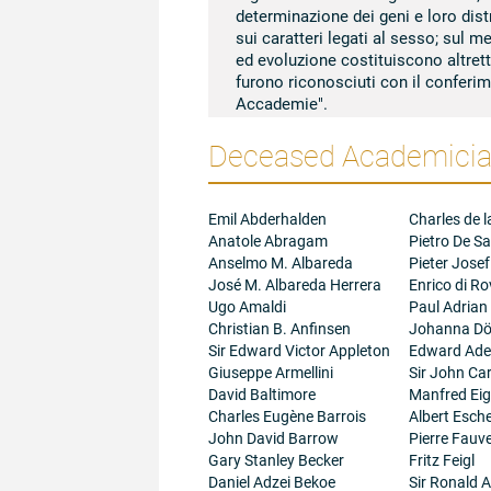
determinazione dei geni e loro dis
sui caratteri legati al sesso; sul m
ed evoluzione costituiscono altretta
furono riconosciuti con il conferi
Accademie".
Deceased Academician
Rev. F.
Agostino Gemelli
O.F.M.,
Ac
Emil Abderhalden
Charles de l
Anatole Abragam
Pietro De Sa
Anselmo M. Albareda
Pieter Josef
José M. Albareda Herrera
Enrico di R
Ugo Amaldi
Paul Adrian
Christian B. Anfinsen
Johanna Dö
Sir Edward Victor Appleton
Edward Adel
Giuseppe Armellini
Sir John Ca
David Baltimore
Manfred Ei
Charles Eugène Barrois
Albert Esc
John David Barrow
Pierre Fauve
Gary Stanley Becker
Fritz Feigl
Daniel Adzei Bekoe
Sir Ronald A