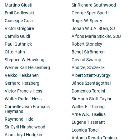
Martino Giusti
Sir Richard Southwood
Emil Godlewski
George Speri Sperti
Giuseppe Gola
Roger W. Sperry
Victor Grégoire
Johan W.J.A. Stein, SJ
Camillo Guidi
Alfons Maria Stickler, SDB
Paul Guthnick
Robert Stoneley
Otto Hahn
Bengt Strömgren
Stephen W. Hawking
Govind Swarup
Werner Karl Heisenberg
Andrzej Szczeklik
Veikko Heiskanen
Albert Szent-Györgyi
Gerhard Herzberg
János Szentágothai
Victor Francis Hess
Domenico Tardini
Walter Rudolf Hess
Sir Hugh Stott Taylor
Corneille Jean François
Walter E. Thirring
Heymans
Arne W.K. Tiselius
Raymond Hide
Eugène Tisserant
Sir Cyril Hinshelwood
Leonida Tonelli
Alan Lloyd Hodgkin
Antonio Renato Toniolo