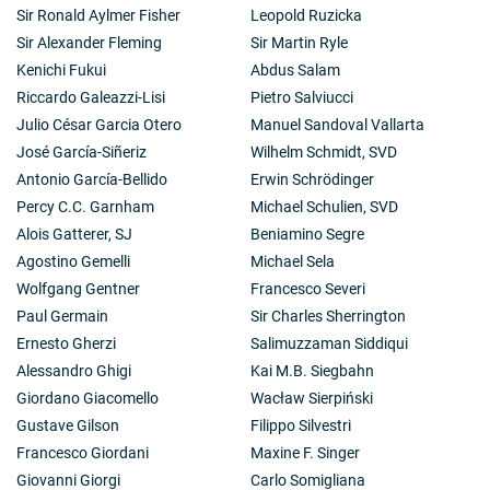
Sir Ronald Aylmer Fisher
Leopold Ruzicka
Sir Alexander Fleming
Sir Martin Ryle
Kenichi Fukui
Abdus Salam
Riccardo Galeazzi-Lisi
Pietro Salviucci
Julio César Garcia Otero
Manuel Sandoval Vallarta
José García-Siñeriz
Wilhelm Schmidt, SVD
Antonio García-Bellido
Erwin Schrödinger
Percy C.C. Garnham
Michael Schulien, SVD
Alois Gatterer, SJ
Beniamino Segre
Agostino Gemelli
Michael Sela
Wolfgang Gentner
Francesco Severi
Paul Germain
Sir Charles Sherrington
Ernesto Gherzi
Salimuzzaman Siddiqui
Alessandro Ghigi
Kai M.B. Siegbahn
Giordano Giacomello
Wacław Sierpiński
Gustave Gilson
Filippo Silvestri
Francesco Giordani
Maxine F. Singer
Giovanni Giorgi
Carlo Somigliana