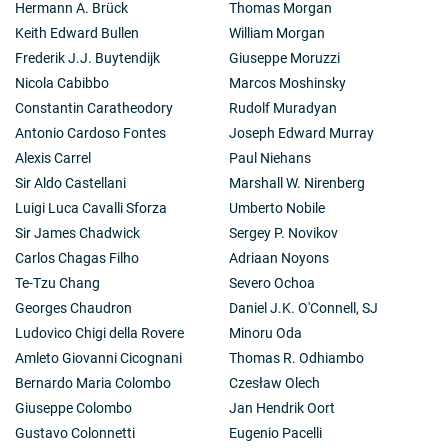
Hermann A. Brück
Thomas Morgan
Keith Edward Bullen
William Morgan
Frederik J.J. Buytendijk
Giuseppe Moruzzi
Nicola Cabibbo
Marcos Moshinsky
Constantin Caratheodory
Rudolf Muradyan
Antonio Cardoso Fontes
Joseph Edward Murray
Alexis Carrel
Paul Niehans
Sir Aldo Castellani
Marshall W. Nirenberg
Luigi Luca Cavalli Sforza
Umberto Nobile
Sir James Chadwick
Sergey P. Novikov
Carlos Chagas Filho
Adriaan Noyons
Te-Tzu Chang
Severo Ochoa
Georges Chaudron
Daniel J.K. O'Connell, SJ
Ludovico Chigi della Rovere
Minoru Oda
Amleto Giovanni Cicognani
Thomas R. Odhiambo
Bernardo Maria Colombo
Czesław Olech
Giuseppe Colombo
Jan Hendrik Oort
Gustavo Colonnetti
Eugenio Pacelli