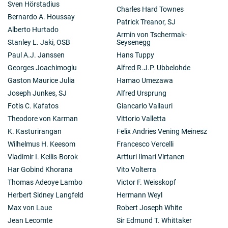
Sven Hörstadius
Charles Hard Townes
Bernardo A. Houssay
Patrick Treanor, SJ
Alberto Hurtado
Armin von Tschermak-
Stanley L. Jaki, OSB
Seysenegg
Paul A.J. Janssen
Hans Tuppy
Georges Joachimoglu
Alfred R.J.P. Ubbelohde
Gaston Maurice Julia
Hamao Umezawa
Joseph Junkes, SJ
Alfred Ursprung
Fotis C. Kafatos
Giancarlo Vallauri
Theodore von Karman
Vittorio Valletta
K. Kasturirangan
Felix Andries Vening Meinesz
Wilhelmus H. Keesom
Francesco Vercelli
Vladimir I. Keilis-Borok
Artturi Ilmari Virtanen
Har Gobind Khorana
Vito Volterra
Thomas Adeoye Lambo
Victor F. Weisskopf
Herbert Sidney Langfeld
Hermann Weyl
Max von Laue
Robert Joseph White
Jean Lecomte
Sir Edmund T. Whittaker