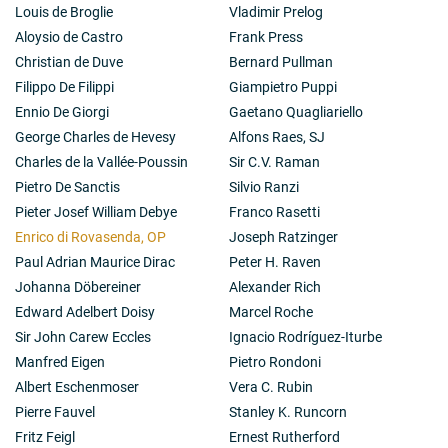
Louis de Broglie
Vladimir Prelog
Aloysio de Castro
Frank Press
Christian de Duve
Bernard Pullman
Filippo De Filippi
Giampietro Puppi
Ennio De Giorgi
Gaetano Quagliariello
George Charles de Hevesy
Alfons Raes, SJ
Charles de la Vallée-Poussin
Sir C.V. Raman
Pietro De Sanctis
Silvio Ranzi
Pieter Josef William Debye
Franco Rasetti
Enrico di Rovasenda, OP
Joseph Ratzinger
Paul Adrian Maurice Dirac
Peter H. Raven
Johanna Döbereiner
Alexander Rich
Edward Adelbert Doisy
Marcel Roche
Sir John Carew Eccles
Ignacio Rodríguez-Iturbe
Manfred Eigen
Pietro Rondoni
Albert Eschenmoser
Vera C. Rubin
Pierre Fauvel
Stanley K. Runcorn
Fritz Feigl
Ernest Rutherford