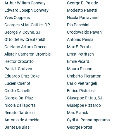
Arthur William Conway
George E. Palade
Edward Joseph Conway
Modesto Panetti
Yves Coppens
Nicola Parravano
Georges M.M. Cottier, OP
Pio Paschini
George V. Coyne, SJ
Crodowaldo Pavan
Otto Detlev Creutzfeldt
Antonio Pensa
Gaetano Arturo Crocco
Max F. Perutz
Alistair Cameron Crombie
Ernst Petritsch
Héctor Croxatto
Emile Picard
Paul J. Crutzen
Mauro Picone
Eduardo Cruz-Coke
Umberto Pierantoni
Lucien Cuenot
Carlo Pietrangeli
Giotto Dainelli
Enrico Pistolesi
Giorgio Dal Piaz
Giuseppe Pittau, SJ
Nicola Dallaporta
Giuseppe Pizzardo
Renato Dardozzi
Max Planck
Antonio de Almeida
Cyril A. Ponnamperuma
Dante De Blasi
George Porter