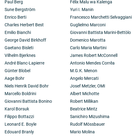
Paul Berg
Félix Malu wa Kalenga
reconnaissance pour l’activité déployée à l’Académie
Sune Bergström
Yuri I. Manin
pendant ces quatorze années, le Saint-Père a voulu le
nommer Académicien honoraire.
Enrico Berti
Francesco Marchetti Selvaggiani
Charles Herbert Best
Guglielmo Marconi
Emilio Bianchi
Giovanni Battista Marini-Bettòlo
George David Birkhoff
Domenico Marotta
Gaetano Bisleti
Carlo Maria Martini
Vilhelm Bjerknes
James Robert McConnell
André Blanc-Lapierre
Antonio Mendes Corrêa
Günter Blobel
M.G.K. Menon
Aage Bohr
Angelo Mercati
Niels Henrik David Bohr
Josef Metzler, OMI
Marcello Boldrini
Albert Michotte
Giovanni Battista Bonino
Robert Millikan
Karol Borsuk
Beatrice Mintz
Filippo Bottazzi
Sanichiro Mizushima
Leonard E. Boyle
Rudolf Mössbauer
Edouard Branly
Mario Molina