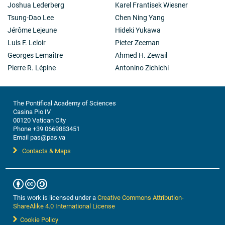
Joshua Lederberg
Karel Frantisek Wiesner
Tsung-Dao Lee
Chen Ning Yang
Jérôme Lejeune
Hideki Yukawa
Luis F. Leloir
Pieter Zeeman
Georges Lemaître
Ahmed H. Zewail
Pierre R. Lépine
Antonino Zichichi
The Pontifical Academy of Sciences
Casina Pio IV
00120 Vatican City
Phone +39 0669883451
Email pas@pas.va
Contacts & Maps
This work is licensed under a
Creative Commons Attribution-
ShareAlike 4.0 International License
Cookie Policy