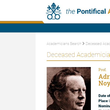
Academicians Search
Deceased Acad
Deceased Academici
Prof.
Adr
Noy
Date of
Place
U
Nomina