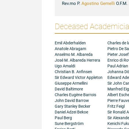
Rev.mo P.
Agostino Gemelli
O.F.M.
Deceased Academician
Emil Abderhalden
Charles de l
Anatole Abragam
Pietro De Sa
Anselmo M. Albareda
Pieter Josef
José M. Albareda Herrera
Enrico di R
Ugo Amaldi
Paul Adrian
Christian B. Anfinsen
Johanna Dö
Sir Edward Victor Appleton
Edward Adel
Giuseppe Armellini
Sir John Ca
David Baltimore
Manfred Ei
Charles Eugène Barrois
Albert Esc
John David Barrow
Pierre Fauve
Gary Stanley Becker
Fritz Feigl
Daniel Adzei Bekoe
Sir Ronald A
Paul Berg
Sir Alexand
Sune Bergström
Kenichi Fuk