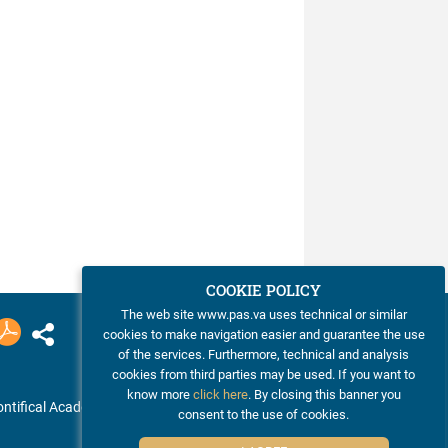
COOKIE POLICY
The web site www.pas.va uses technical or similar
cookies to make navigation easier and guarantee the use
of the services. Furthermore, technical and analysis
cookies from third parties may be used. If you want to
know more
click here
. By closing this banner you
ntifical Academy of Sciences
consent to the use of cookies.