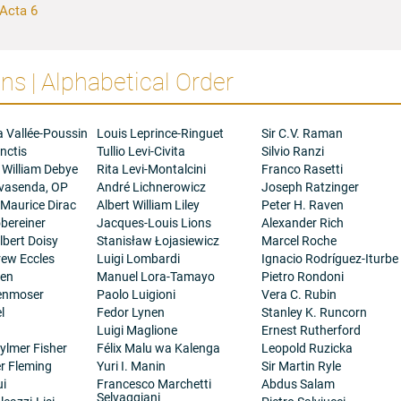
Acta 6
s | Alphabetical Order
a Vallée-Poussin
Louis Leprince-Ringuet
Sir C.V. Raman
nctis
Tullio Levi-Civita
Silvio Ranzi
 William Debye
Rita Levi-Montalcini
Franco Rasetti
ovasenda, OP
André Lichnerowicz
Joseph Ratzinger
 Maurice Dirac
Albert William Liley
Peter H. Raven
bereiner
Jacques-Louis Lions
Alexander Rich
bert Doisy
Stanisław Łojasiewicz
Marcel Roche
rew Eccles
Luigi Lombardi
Ignacio Rodríguez-Iturbe
gen
Manuel Lora-Tamayo
Pietro Rondoni
henmoser
Paolo Luigioni
Vera C. Rubin
l
Fedor Lynen
Stanley K. Runcorn
Luigi Maglione
Ernest Rutherford
ylmer Fisher
Félix Malu wa Kalenga
Leopold Ruzicka
er Fleming
Yuri I. Manin
Sir Martin Ryle
ui
Francesco Marchetti
Abdus Salam
Selvaggiani