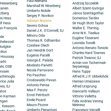
Paul Niehans
 Heisenberg
Andrzej Szczeklik
Marshall W. Nirenberg
kanen
Albert Szent-Györgyi
Umberto Nobile
rzberg
János Szentágothai
Sergey P. Novikov
cis Hess
Domenico Tardini
Adriaan Noyons
lf Hess
Sir Hugh Stott Taylor
Severo Ochoa
ean François
Walter E. Thirring
Daniel J.K. O'Connell, SJ
Arne W.K. Tiselius
Minoru Oda
ide
Eugène Tisserant
Thomas R. Odhiambo
nshelwood
Leonida Tonelli
Czesław Olech
Hodgkin
Antonio Renato Toniolo
Jan Hendrik Oort
dius
Charles Hard Townes
Eugenio Pacelli
. Houssay
Patrick Treanor, SJ
George E. Palade
tado
Armin von Tschermak-
Modesto Panetti
aki, OSB
Seysenegg
Nicola Parravano
anssen
Hans Tuppy
Pio Paschini
achimoglu
Alfred R.J.P. Ubbelohde
Crodowaldo Pavan
ice Julia
Hamao Umezawa
Antonio Pensa
es, SJ
Alfred Ursprung
Max F. Perutz
atos
Giancarlo Vallauri
Ernst Petritsch
on Karman
Vittorio Valletta
Emile Picard
angan
Felix Andries Vening
Mauro Picone
Meinesz
H. Keesom
Umberto Pierantoni
Francesco Vercelli
eilis-Borok