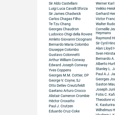
Sir Aldo Castellani
Werner Karl
Luigi Luca Cavalli Sforza
Veikko Heis
Sir James Chadwick
Gerhard He
Carlos Chagas Filho
Victor Fran
Te-Tzu Chang
Walter Rudo
Georges Chaudron
Corneille J
Heymans
Ludovico Chigi della Rovere
Raymond H
Amleto Giovanni Cicognani
Sir Cyril Hi
Bernardo Maria Colombo
Alan Lloyd 
Giuseppe Colombo
Sven Hörsta
Gustavo Colonnetti
Bernardo A
Arthur William Conway
Alberto Hur
Edward Joseph Conway
Stanley L. J
Yves Coppens
Paul A.J. J
Georges M.M. Cottier, OP
Georges Jo
George V. Coyne, SJ
Gaston Maur
Otto Detlev Creutzfeldt
Joseph Junk
Gaetano Arturo Crocco
Fotis C. Kaf
Alistair Cameron Crombie
Theodore v
Héctor Croxatto
K. Kasturir
Paul J. Crutzen
Wilhelmus 
Eduardo Cruz-Coke
Vladimir I. K