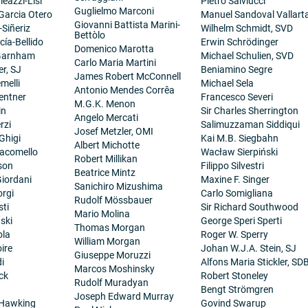
eazzi-Lisi
Pietro Salviucci
Guglielmo Marconi
 Garcia Otero
Manuel Sandoval Vallart
Giovanni Battista Marini-
-Siñeriz
Wilhelm Schmidt, SVD
Bettòlo
cía-Bellido
Erwin Schrödinger
Domenico Marotta
 Garnham
Michael Schulien, SVD
Carlo Maria Martini
er, SJ
Beniamino Segre
James Robert McConnell
melli
Michael Sela
Antonio Mendes Corrêa
entner
Francesco Severi
M.G.K. Menon
in
Sir Charles Sherrington
Angelo Mercati
rzi
Salimuzzaman Siddiqui
Josef Metzler, OMI
Ghigi
Kai M.B. Siegbahn
Albert Michotte
iacomello
Wacław Sierpiński
Robert Millikan
son
Filippo Silvestri
Beatrice Mintz
iordani
Maxine F. Singer
Sanichiro Mizushima
orgi
Carlo Somigliana
Rudolf Mössbauer
sti
Sir Richard Southwood
Mario Molina
ski
George Speri Sperti
Thomas Morgan
ola
Roger W. Sperry
William Morgan
ire
Johan W.J.A. Stein, SJ
Giuseppe Moruzzi
i
Alfons Maria Stickler, SD
Marcos Moshinsky
ck
Robert Stoneley
Rudolf Muradyan
Bengt Strömgren
Joseph Edward Murray
 Hawking
Govind Swarup