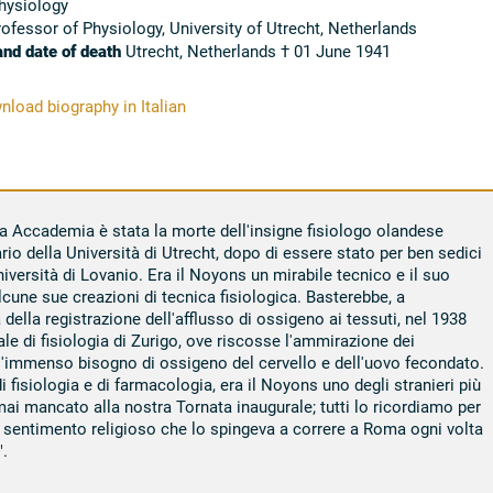
ysiology
ofessor of Physiology, University of Utrecht, Netherlands
and date of death
Utrecht, Netherlands † 01 June 1941
load biography in Italian
ra Accademia è stata la morte dell'insigne fisiologo olandese
o della Università di Utrecht, dopo di essere stato per ben sedici
niversità di Lovanio. Era il Noyons un mirabile tecnico e il suo
cune sue creazioni di tecnica fisiologica. Basterebbe, a
della registrazione dell'afflusso di ossigeno ai tessuti, nel 1938
ale di fisiologia di Zurigo, ove riscosse l'ammirazione dei
l'immenso bisogno di ossigeno del cervello e dell'uovo fecondato.
 fisiologia e di farmacologia, era il Noyons uno degli stranieri più
mai mancato alla nostra Tornata inaugurale; tutti lo ricordiamo per
o sentimento religioso che lo spingeva a correre a Roma ogni volta
.