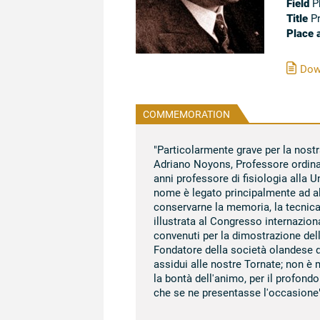
Field
Ph
Title
Pr
Place 
Down
COMMEMORATION
"Particolarmente grave per la nost
Adriano Noyons, Professore ordinari
anni professore di fisiologia alla U
nome è legato principalmente ad al
conservarne la memoria, la tecnica 
illustrata al Congresso internazion
convenuti per la dimostrazione del
Fondatore della società olandese di
assidui alle nostre Tornate; non è 
la bontà dell'animo, per il profond
che se ne presentasse l'occasione"