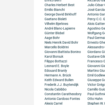
Enrico Berti
Riccardo Gal
Charles Herbert Best
Julio César
Emilio Bianchi
José García
George David Birkhoff
Antonio Gar
Gaetano Bisleti
Percy C.C.
Vilhelm Bjerknes
Alois Gatter
André Blanc-Lapierre
Agostino Ge
Günter Blobel
Wolfgang G
Aage Bohr
Paul Germa
Niels Henrik David Bohr
Ernesto Ghe
Marcello Boldrini
Alessandro 
Giovanni Battista Bonino
Giordano G
Karol Borsuk
Gustave Gil
Filippo Bottazzi
Francesco G
Leonard E. Boyle
Giovanni Gi
Edouard Branly
Martino Giu
Hermann A. Brück
Emil Godlew
Keith Edward Bullen
Giuseppe G
Frederik J.J. Buytendijk
Victor Grégo
Nicola Cabibbo
Camillo Guid
Constantin Caratheodory
Paul Guthni
Antonio Cardoso Fontes
Otto Hahn
Alexis Carrel
Stephen W.