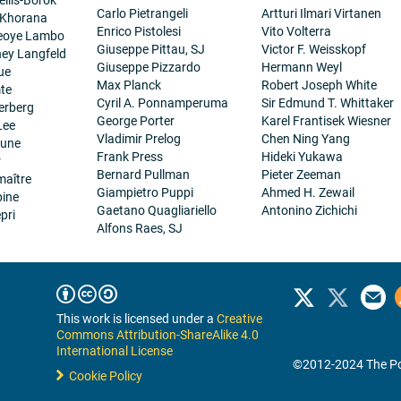
Carlo Pietrangeli
Artturi Ilmari Virtanen
 Khorana
Enrico Pistolesi
Vito Volterra
eoye Lambo
Giuseppe Pittau, SJ
Victor F. Weisskopf
ney Langfeld
Giuseppe Pizzardo
Hermann Weyl
ue
Max Planck
Robert Joseph White
te
Cyril A. Ponnamperuma
Sir Edmund T. Whittaker
erberg
George Porter
Karel Frantisek Wiesner
Lee
Vladimir Prelog
Chen Ning Yang
eune
Frank Press
Hideki Yukawa
r
Bernard Pullman
Pieter Zeeman
maître
Giampietro Puppi
Ahmed H. Zewail
pine
Gaetano Quagliariello
Antonino Zichichi
pri
Alfons Raes, SJ
This work is licensed under a
Creative
Commons Attribution-ShareAlike 4.0
International License
©2012-2024 The Po
Cookie Policy