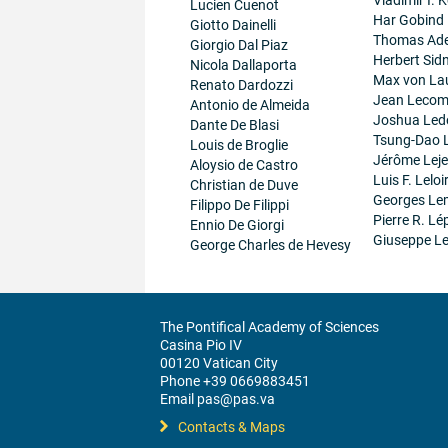
Lucien Cuenot
Har Gobind
Giotto Dainelli
Thomas Ad
Giorgio Dal Piaz
Herbert Sid
Nicola Dallaporta
Max von La
Renato Dardozzi
Jean Lecom
Antonio de Almeida
Joshua Led
Dante De Blasi
Tsung-Dao 
Louis de Broglie
Jérôme Lej
Aloysio de Castro
Luis F. Leloi
Christian de Duve
Georges Le
Filippo De Filippi
Pierre R. Lé
Ennio De Giorgi
Giuseppe Le
George Charles de Hevesy
The Pontifical Academy of Sciences
Casina Pio IV
00120 Vatican City
Phone +39 0669883451
Email pas@pas.va
Contacts & Maps