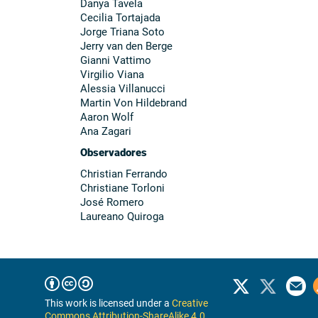
Danya Tavela
Cecilia Tortajada
Jorge Triana Soto
Jerry van den Berge
Gianni Vattimo
Virgilio Viana
Alessia Villanucci
Martin Von Hildebrand
Aaron Wolf
Ana Zagari
Observadores
Christian Ferrando
Christiane Torloni
José Romero
Laureano Quiroga
This work is licensed under a
Creative
Commons Attribution-ShareAlike 4.0