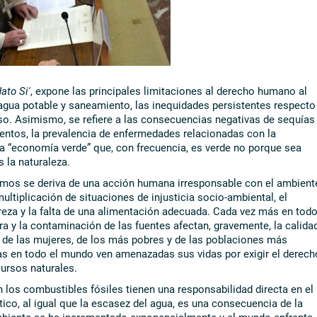
ato Si'
, expone las principales limitaciones al derecho humano al
 agua potable y saneamiento, las inequidades persistentes respecto
urso. Asimismo, se refiere a las consecuencias negativas de sequías
entos, la prevalencia de enfermedades relacionadas con la
na “economía verde” que, con frecuencia, es verde no porque sea
 la naturaleza.
amos se deriva de una acción humana irresponsable con el ambient
tiplicación de situaciones de injusticia socio-ambiental, el
reza y la falta de una alimentación adecuada. Cada vez más en todo
a y la contaminación de las fuentes afectan, gravemente, la calida
ar de las mujeres, de los más pobres y de las poblaciones más
s en todo el mundo ven amenazadas sus vidas por exigir el derech
ursos naturales.
los combustibles fósiles tienen una responsabilidad directa en el
ico, al igual que la escasez del agua, es una consecuencia de la
biente se ha incrementado exponencialmente y el mundo enfrenta