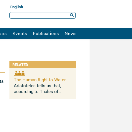
English
ans
Events
Publications
News
RELATED
The Human Right to Water
Ita
Aristoteles tells us that,
according to Thales of
Miletus “water is the
beginning of everything”. This
Greek intuition has been
confirmed by modern
science that considers water
and ...