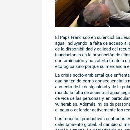
El Papa Francisco en su encíclica
Laud
agua, incluyendo la falta de acceso al
de la disponibilidad y calidad del rec
inundaciones en la producción de alim
contaminación y nos alerta frente a u
ecológica sino porque su mercancía es
La crisis socio-ambiental que enfrent
que ha tenido como consecuencia la mul
aumento de la desigualdad y de la pob
mundo la falta de acceso al agua segur
de vida de las personas y, en particul
vulnerables. Además, miles de persona
al agua o defender activamente los rec
Los modelos productivos centrados en 
calentamiento global. El cambio climát
acción humana. La degradación del am