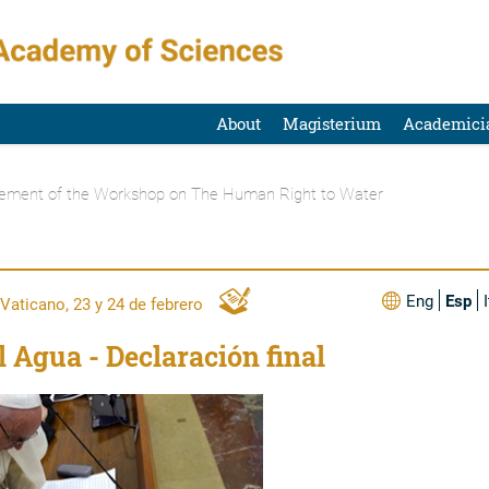
About
Magisterium
Academici
tement of the Workshop on The Human Right to Water
Eng
Esp
 Vaticano, 23 y 24 de febrero
 Agua - Declaración final