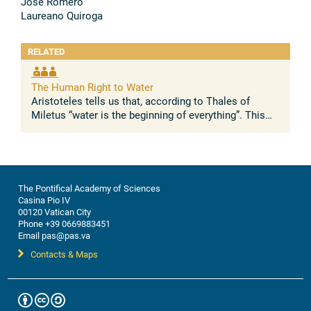
José Romero
Laureano Quiroga
RELATED
The Human Right to Water
Aristoteles tells us that, according to Thales of
Miletus “water is the beginning of everything”. This
Greek intuition has been confirmed by modern
science that considers water and ...
The Pontifical Academy of Sciences
Casina Pio IV
00120 Vatican City
Phone +39 0669883451
Email pas@pas.va
Contacts & Maps