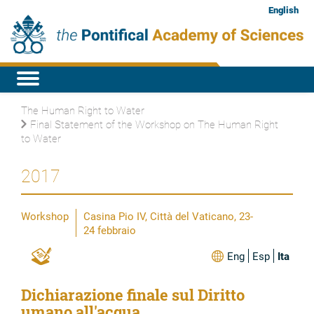
English
The Human Right to Water
Final Statement of the Workshop on The Human Right
to Water
2017
Workshop
Casina Pio IV, Città del Vaticano, 23-
24 febbraio
Eng
Esp
Ita
Dichiarazione finale sul Diritto
umano all'acqua