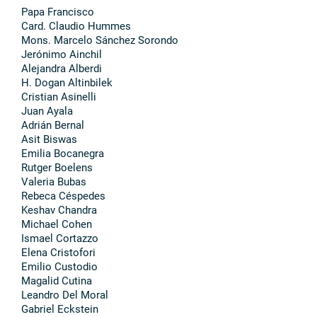
Papa Francisco
Card. Claudio Hummes
Mons. Marcelo Sánchez Sorondo
Jerónimo Ainchil
Alejandra Alberdi
H. Dogan Altinbilek
Cristian Asinelli
Juan Ayala
Adrián Bernal
Asit Biswas
Emilia Bocanegra
Rutger Boelens
Valeria Bubas
Rebeca Céspedes
Keshav Chandra
Michael Cohen
Ismael Cortazzo
Elena Cristofori
Emilio Custodio
Magalid Cutina
Leandro Del Moral
Gabriel Eckstein