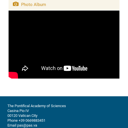
humanity and must be ...
Photo Album
The Pontifical Academy of Sciences
Casina Pio IV
00120 Vatican City
Phone +39 0669883451
Email pas@pas.va