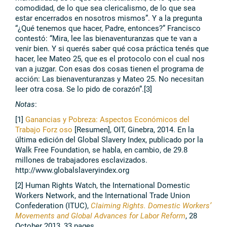
comodidad, de lo que sea clericalismo, de lo que sea
estar encerrados en nosotros mismos”. Y a la pregunta
“¿Qué tenemos que hacer, Padre, entonces?” Francisco
contestó: “Mira, lee las bienaventuranzas que te van a
venir bien. Y si querés saber qué cosa práctica tenés que
hacer, lee Mateo 25, que es el protocolo con el cual nos
van a juzgar. Con esas dos cosas tienen el programa de
acción: Las bienaventuranzas y Mateo 25. No necesitan
leer otra cosa. Se lo pido de corazón”.[3]
Notas
:
[1]
Ganancias y Pobreza: Aspectos Económicos del
Trabajo Forz
oso
[Resumen], OIT, Ginebra, 2014. En la
última edición del Global Slavery Index, publicado por la
Walk Free Foundation, se habla, en cambio, de 29.8
millones de trabajadores esclavizados.
http://www.globalslaveryindex.org
[2] Human Rights Watch, the International Domestic
Workers Network, and the International Trade Union
Confederation (ITUC),
Claiming Rights. Domestic Workers’
Movements and Global Advances for Labor Reform
, 28
October 2013, 33 pages.