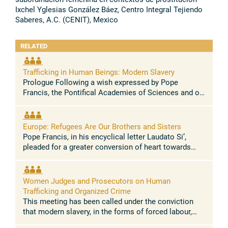
Ixchel Yglesias González Báez, Centro Integral Tejiendo
Saberes, A.C. (CENIT), Mexico
RELATED
Trafficking in Human Beings: Modern Slavery
Prologue Following a wish expressed by Pope
Francis, the Pontifical Academies of Sciences and of
the Social Sciences, together with FIAMC (World
Federation of the Catholic Medical ...
Europe: Refugees Are Our Brothers and Sisters
Pope Francis, in his encyclical letter Laudato Si’,
pleaded for a greater conversion of heart towards
“the least of our brothers and sisters”, arguing that
we need to do more to ...
Women Judges and Prosecutors on Human
Trafficking and Organized Crime
This meeting has been called under the conviction
that modern slavery, in the forms of forced labour,
prostitution and organ trafficking, is a crime against