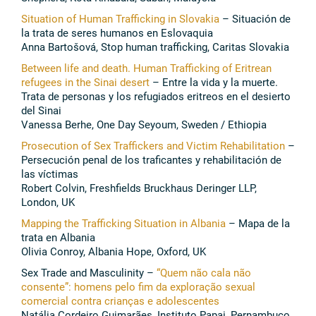
Situation of Human Trafficking in Slovakia
– Situación de
la trata de seres humanos en Eslovaquia
Anna Bartošová, Stop human trafficking, Caritas Slovakia
Between life and death. Human Trafficking of Eritrean
refugees in the Sinai desert
– Entre la vida y la muerte.
Trata de personas y los refugiados eritreos en el desierto
del Sinai
Vanessa Berhe, One Day Seyoum, Sweden / Ethiopia
Prosecution of Sex Traffickers and Victim Rehabilitation
–
Persecución penal de los traficantes y rehabilitación de
las víctimas
Robert Colvin, Freshfields Bruckhaus Deringer LLP,
London, UK
Mapping the Trafficking Situation in Albania
– Mapa de la
trata en Albania
Olivia Conroy, Albania Hope, Oxford, UK
Sex Trade and Masculinity –
“Quem não cala não
consente”: homens pelo fim da exploração sexual
comercial contra crianças e adolescentes
Natália Cordeiro Guimarães, Instituto Papai, Pernambuco,